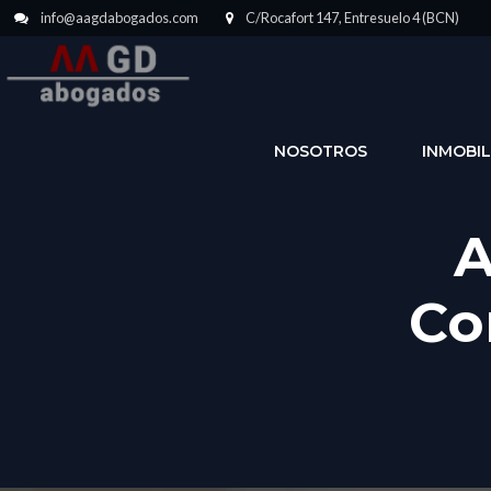
info@aagdabogados.com
C/Rocafort 147, Entresuelo 4 (BCN)
NOSOTROS
INMOBIL
A
Co