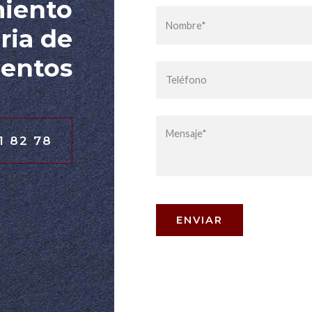
miento
ria de
entos
1 82 78