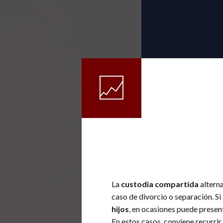
La
custodia compartida
alterna
caso de divorcio o separación. Si 
hijos
, en ocasiones puede present
En estos casos, conviene recurrir