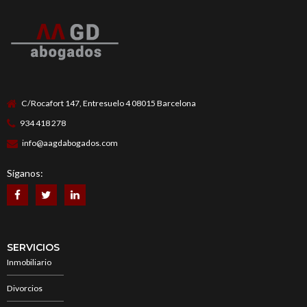
C/Rocafort 147, Entresuelo 4 08015 Barcelona
934 418 278
info@aagdabogados.com
Síganos:
SERVICIOS
Inmobiliario
Divorcios