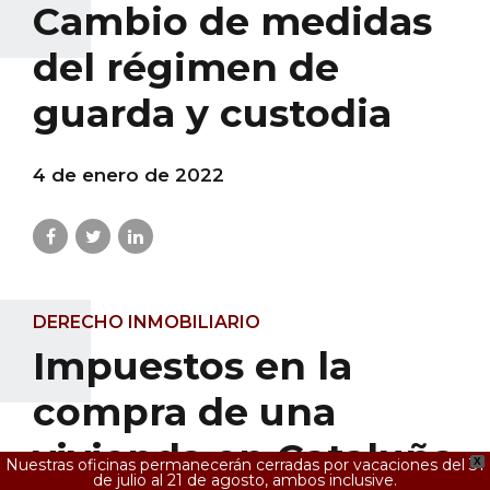
Cambio de medidas
del régimen de
guarda y custodia
4 de enero de 2022
DERECHO INMOBILIARIO
Impuestos en la
compra de una
vivienda en Cataluña
Nuestras oficinas permanecerán cerradas por vacaciones del 31
X
de julio al 21 de agosto, ambos inclusive.