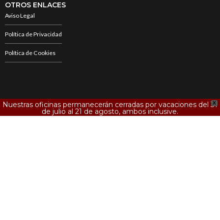
OTROS ENLACES
Aviso Legal
Política de Privacidad
Política de Cookies
Nuestras oficinas permanecerán cerradas por vacaciones del 31
X
de julio al 21 de agosto, ambos inclusive.
934 418 278
AAGD Abogados, todos los derechos reservado
Copyright © AAGD Abogados 2024
Agencia SEO Barcelona