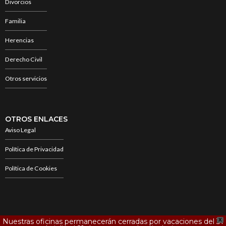
Divorcios
Familia
Herencias
Derecho Civil
Otros servicios
OTROS ENLACES
Aviso Legal
Política de Privacidad
Política de Cookies
Nuestras oficinas permanecerán cerradas por vacaciones del 31
X