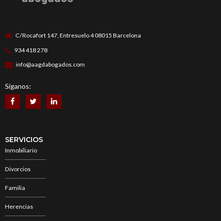
C/Rocafort 147, Entresuelo 4 08015 Barcelona
934 418 278
info@aagdabogados.com
Síganos:
SERVICIOS
Inmobiliario
Divorcios
Familia
Herencias