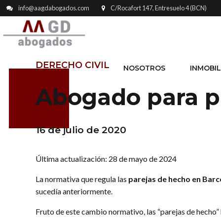
info@aagdabogados.com
C/Rocafort 147, Entresuelo 4 (BCN)
DERECHO CIVIL
NOSOTROS
INMOBIL
Abogado para p
16 de julio de 2020
Última actualización: 28 de mayo de 2024
La normativa que regula las
parejas de hecho en Barc
sucedía anteriormente.
Fruto de este cambio normativo, las “parejas de hecho”