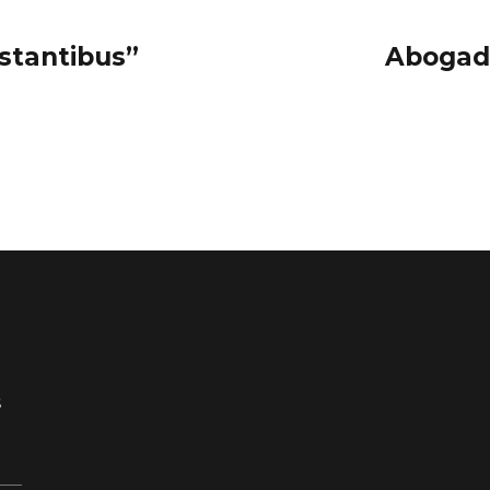
stantibus”
Abogado
S