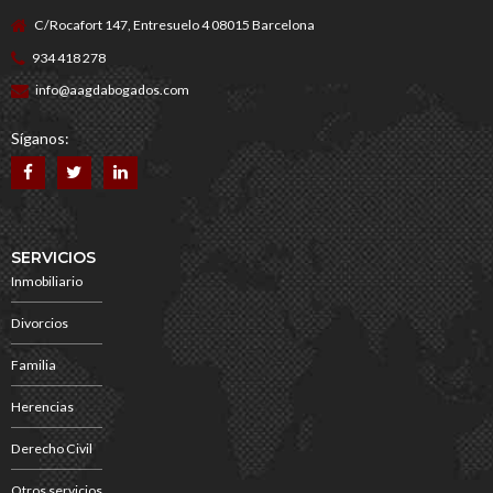
C/Rocafort 147, Entresuelo 4 08015 Barcelona
934 418 278
info@aagdabogados.com
Síganos:
SERVICIOS
Inmobiliario
Divorcios
Familia
Herencias
Derecho Civil
Otros servicios