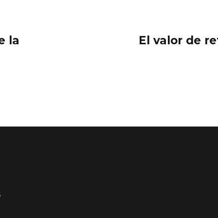
e la
El valor de r
S