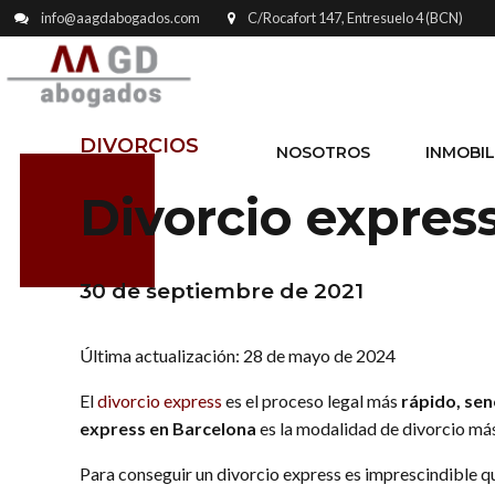
info@aagdabogados.com
C/Rocafort 147, Entresuelo 4 (BCN)
DIVORCIOS
NOSOTROS
INMOBIL
Divorcio expres
30 de septiembre de 2021
Última actualización: 28 de mayo de 2024
El
divorcio express
es el proceso legal más
rápido, sen
express en Barcelona
es la modalidad de divorcio más 
Para conseguir un divorcio express es imprescindible qu