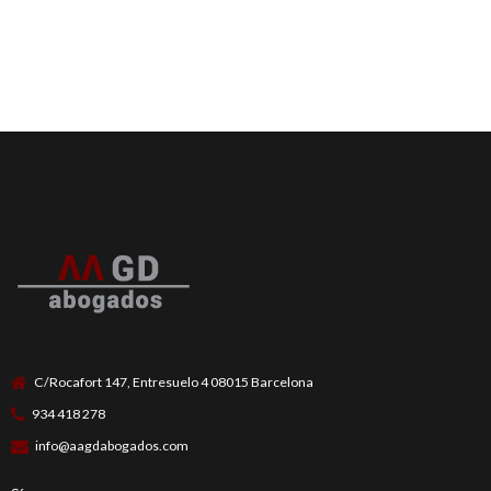
la Ley de Propiedad Horizontal
desde Abril de 2025
C/Rocafort 147, Entresuelo 4 08015 Barcelona
934 418 278
info@aagdabogados.com