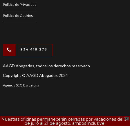
Política de Privacidad
Política de Cookies
934 418 278
AAGD Abogados, todos los derechos reservado
Copyright © AAGD Abogados 2024
Agencia SEO Barcelona
Nuestras oficinas permanecerán cerradas por vacaciones del 31
X
de julio al 21 de agosto, ambos inclusive.