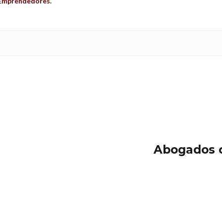
a Emprendedores
.
Abogados c