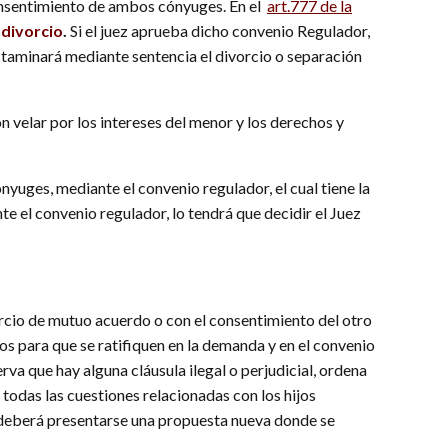
nsentimiento de ambos cónyuges. En el
art.777 de la
e
divorcio
.
Si el juez aprueba dicho convenio Regulador,
ictaminará mediante sentencia el divorcio o separación
n velar por los intereses del menor y los derechos y
yuges, mediante el convenio regulador, el cual tiene la
e el convenio regulador, lo tendrá que decidir el Juez
rcio de mutuo acuerdo o con el consentimiento del otro
sos para que se ratifiquen en la demanda y en el convenio
va que hay alguna cláusula ilegal o perjudicial, ordena
todas las cuestiones relacionadas con los hijos
z deberá presentarse una propuesta nueva donde se