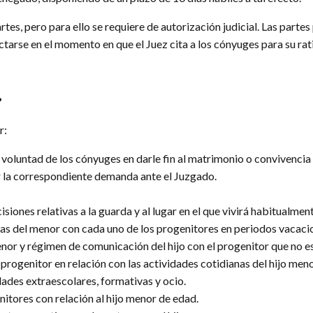
tes, pero para ello se requiere de autorización judicial. Las parte
tarse en el momento en que el Juez cita a los cónyuges para su rati
?
r:
 la voluntad de los cónyuges en darle fin al matrimonio o conviven
r la correspondiente demanda ante el Juzgado.
siones relativas a la guarda y al lugar en el que vivirá habitualme
ias del menor con cada uno de los progenitores en periodos vacaci
nor y régimen de comunicación del hijo con el progenitor que no es
 progenitor en relación con las actividades cotidianas del hijo men
idades extraescolares, formativas y ocio.
itores con relación al hijo menor de edad.