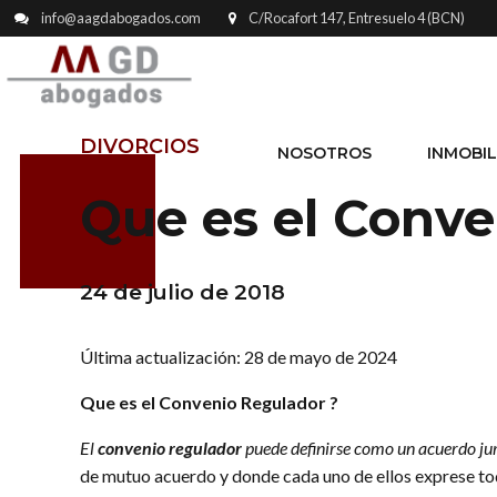
info@aagdabogados.com
C/Rocafort 147, Entresuelo 4 (BCN)
DIVORCIOS
NOSOTROS
INMOBIL
Que es el Conv
24 de julio de 2018
Última actualización: 28 de mayo de 2024
Que es el Convenio Regulador ?
El
convenio regulador
puede definirse como un acuerdo jurí
de mutuo acuerdo y donde cada uno de ellos exprese tod