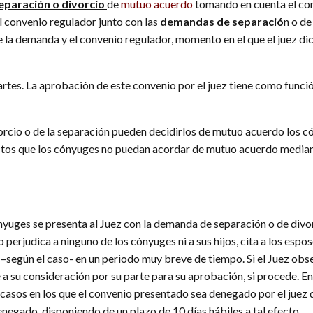
eparación o divorcio
de
mutuo acuerdo
tomando en cuenta el co
 convenio regulador junto con las
demandas de separació
n o d
de la demanda y el convenio regulador, momento en el que el juez d
rtes. La aprobación de este convenio por el juez tiene como funció
rcio o de la separación pueden decidirlos de mutuo acuerdo los cón
pactos que los cónyuges no puedan acordar de mutuo acuerdo mediant
yuges se presenta al Juez con la demanda de separación o de divo
 perjudica a ninguno de los cónyuges ni a sus hijos, cita a los espo
–según el caso- en un periodo muy breve de tiempo. Si el Juez obser
su consideración por su parte para su aprobación, si procede. En 
os casos en los que el convenio presentado sea denegado por el jue
negado, disponiendo de un plazo de 10 días hábiles a tal efecto.