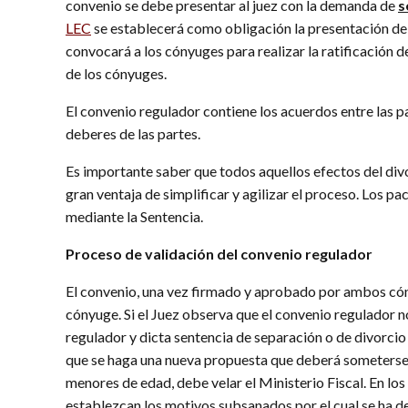
convenio se debe presentar al juez con la demanda de
s
LEC
se establecerá como obligación la presentación del
convocará a los cónyuges para realizar la ratificación 
de los cónyuges.
El convenio regulador contiene los acuerdos entre las pa
deberes de las partes.
Es importante saber que todos aquellos efectos del divo
gran ventaja de simplificar y agilizar el proceso. Los 
mediante la Sentencia.
Proceso de validación del convenio regulador
El convenio, una vez firmado y aprobado por ambos cón
cónyuge. Si el Juez observa que el convenio regulador no
regulador y dicta sentencia de separación o de divorcio 
que se haga una nueva propuesta que deberá someterse a 
menores de edad, debe velar el Ministerio Fiscal. En l
establezcan los motivos subsanados por el cual se ha de