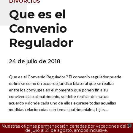
DIVORCIOS
Que es el
Convenio
Regulador
24 de julio de 2018
Que es el Convenio Regulador ? El convenio regulador puede
definirse como un acuerdo jurídico bilateral que se realiza
entre los cónyuges en el momento que ponen fin a su
convivencia o al matrimonio, se debe realizar de mutuo
acuerdo y donde cada uno de ellos exprese todas aquellas
medidas relacionadas con temas patrimoniales, hijos,...
Nuestras oficinas permanecerán cerradas por vacaciones del 31
X
de julio al 21 de agosto, ambos inclusive.