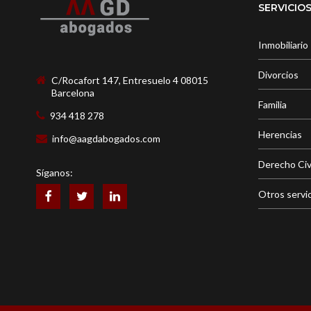
SERVICIO
Inmobiliario
Divorcios
C/Rocafort 147, Entresuelo 4 08015
Barcelona
Familia
934 418 278
Herencias
info@aagdabogados.com
Derecho Civ
Síganos:
Otros servi