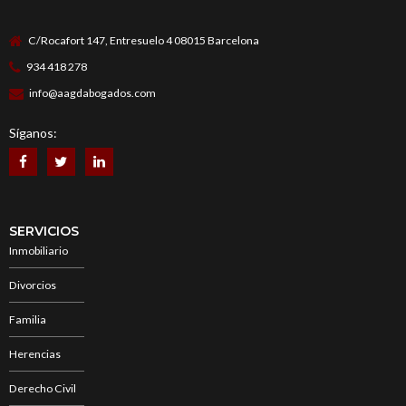
C/Rocafort 147, Entresuelo 4 08015 Barcelona
934 418 278
info@aagdabogados.com
Síganos:
SERVICIOS
Inmobiliario
Divorcios
Familia
Herencias
Derecho Civil